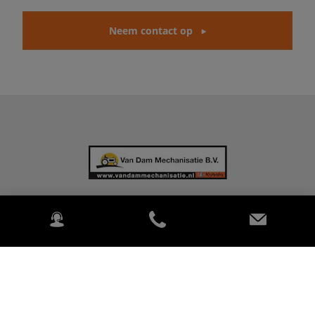
Neem contact op
VAN DAM MECHANISATIE
Ursemmerweg 4 1646 WN, URSEM (gem. Alkmaar) NOORD
HOLLAND Nederland