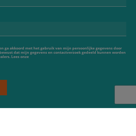
 en ga akkoord met het gebruik van mijn persoonlijke gegevens door
 bewust dat mijn gegevens en contactverzoek gedeeld kunnen worden
alers. Lees onze