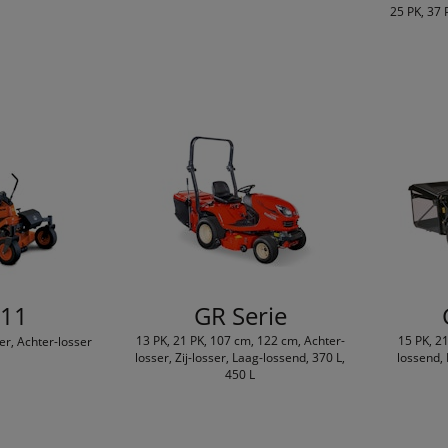
25 PK, 37 
11
GR Serie
13 PK, 21 PK, 107 cm, 122 cm, Achter-
15 PK, 2
ser, Achter-losser
losser, Zij-losser, Laag-lossend, 370 L,
lossend, 
450 L