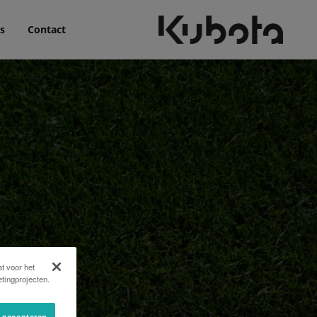
s
Contact
t voor het
tingprojecten.