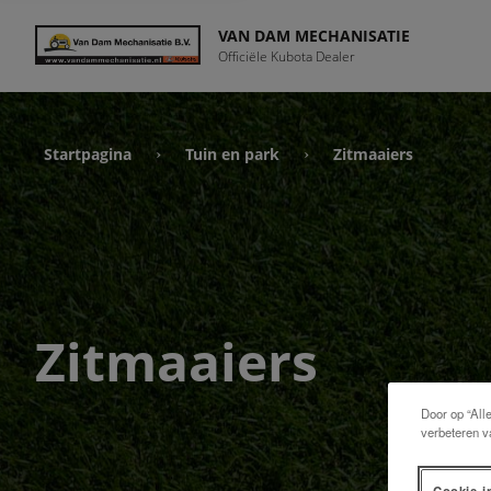
VAN DAM MECHANISATIE
Officiële Kubota Dealer
Startpagina
Tuin en park
Zitmaaiers
›
›
Zitmaaiers
Door op “All
verbeteren v