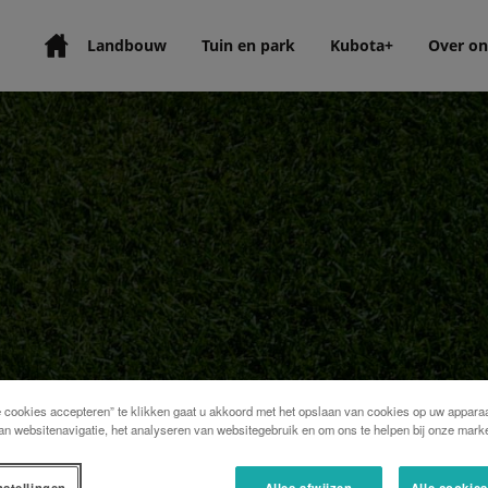
Landbouw
Tuin en park
Kubota+
Over on
e cookies accepteren” te klikken gaat u akkoord met het opslaan van cookies op uw apparaa
an websitenavigatie, het analyseren van websitegebruik en om ons te helpen bij onze marke