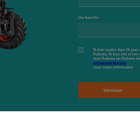
Uw bericht
Ik ben ouder dan 16 jaar
Kubota. Ik ben me ervan
met Kubota en Kubota de
privacyverklaring
voor meer informatie.
Verstuur