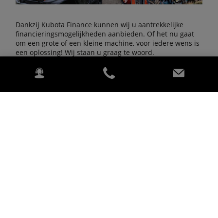
Dankzij Kubota Finance kunnen wij u aantrekkelijke
financieringsmogelijkheden aanbieden. Of het nu gaat
om een grote of een kleine machine, voor iedere wens is
een oplossing! Wij staan u graag te woord.
Neem contact op
VAN DAM MECHANISATIE