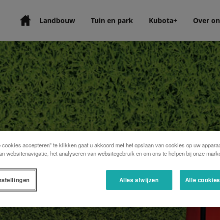
Landbouw
Tuin en park
Kubota+
Over on
e cookies accepteren” te klikken gaat u akkoord met het opslaan van cookies op uw apparaa
an websitenavigatie, het analyseren van websitegebruik en om ons te helpen bij onze marke
nstellingen
Alles afwijzen
Alle cookie