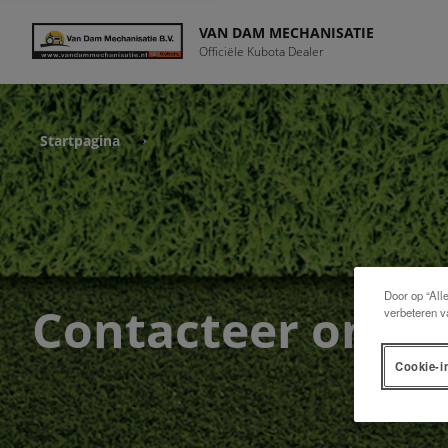
VAN DAM MECHANISATIE
Officiële Kubota Dealer
Startpagina
›
Door op “All
Contacteer ons
verbeteren v
Cookie-i