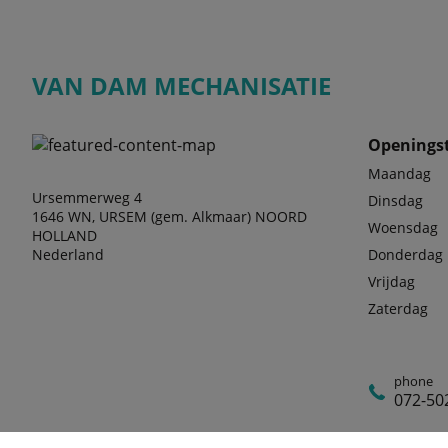
VAN DAM MECHANISATIE
Openingst
Maandag
Ursemmerweg 4
Dinsdag
1646 WN, URSEM (gem. Alkmaar) NOORD
Woensdag
HOLLAND
Nederland
Donderdag
Vrijdag
Zaterdag
phone
072-50