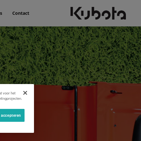
s
Contact
t voor het
tingprojecten.
s accepteren