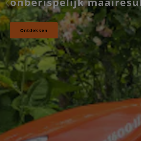
onberispelijk maairesu
Ontdekken