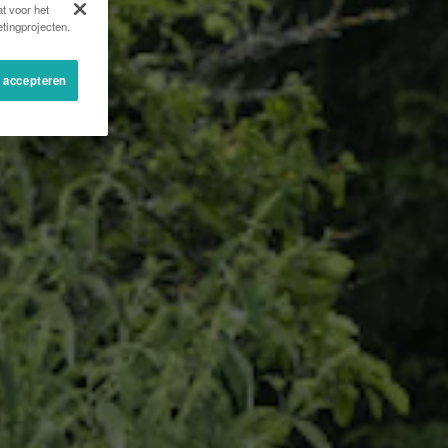
t voor het
tingprojecten.
s accepteren