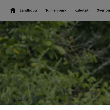
Landbouw
Tuin en park
Kubota+
Over on