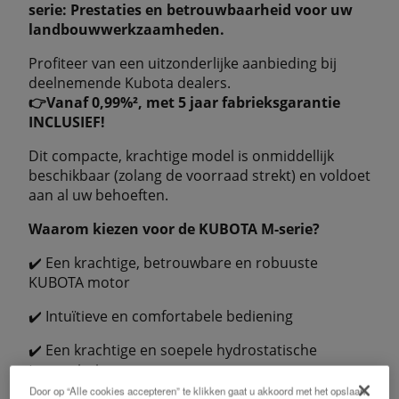
serie: Prestaties en betrouwbaarheid voor uw
landbouwwerkzaamheden.
Profiteer van een uitzonderlijke aanbieding bij
deelnemende Kubota dealers.
👉Vanaf 0,99%², met 5 jaar fabrieksgarantie
INCLUSIEF!
Dit compacte, krachtige model is onmiddellijk
beschikbaar (zolang de voorraad strekt) en voldoet
aan al uw behoeften.
Waarom kiezen voor de KUBOTA M-serie?
✔️ Een krachtige, betrouwbare en robuuste
KUBOTA motor
✔️ Intuïtieve en comfortabele bediening
✔️ Een krachtige en soepele hydrostatische
transmissie
Door op “Alle cookies accepteren” te klikken gaat u akkoord met het opslaan